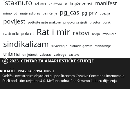
istaknuto
manifest
izbori
književnost
književni list
pg_cas
pg_priv
mimohod
mujereslibres
pamćenje
poezija
povijest
poštujte naše znakove
prigovor savjesti
prostor
punk
Rat i mir
ratovi
radnički pokret
revija
revolucija
sindikalizam
skvotiranje
sloboda govora
stanovanje
tribina
umjetnost
zaborav
zadruge
zastava
Ⓐ 2023. CENTAR ZA ANARHISTIČKE STUDIJE
KOLAČIĆI
PRAVILA PRIVATNOSTI
Sadržaji ove stranice objavljeni su pod licencom
Creative Commons Imenovanje-
Dijeli pod istim uvjetima 4.0. Međunarodna
. Podržavamo kulturu dijeljenja.