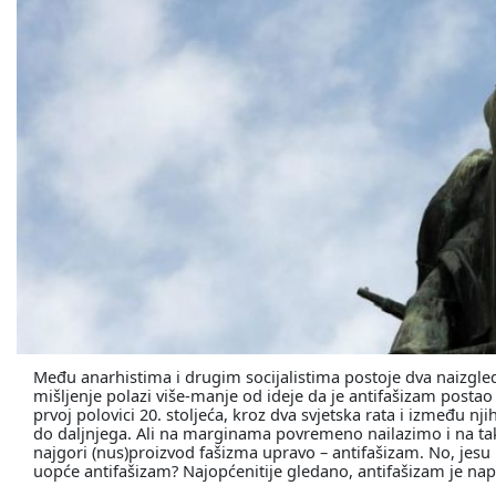
Među anarhistima i drugim socijalistima postoje dva naizgl
mišljenje polazi više-manje od ideje da je antifašizam posta
prvoj polovici 20. stoljeća, kroz dva svjetska rata i između nji
do daljnjega. Ali na marginama povremeno nailazimo i na ta
najgori (nus)proizvod fašizma upravo – antifašizam. No, jesu 
uopće antifašizam? Najopćenitije gledano, antifašizam je napr