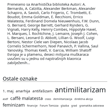
Preneseno sa Anarhistička biblioteka Autori: A.
Bernardo, A. Calzitta, Alexander Berkman, Alexander
Schapiro, A. Savioli, Carlo Frigerio, C. Trombetti, E.
Boudot, Emma Goldman, E. Recchioni, Errico
Malatesta, Ferdinand Domela Nieuwenhuis, F.W. Dunn,
G. Bernard, George Barrett, Gerhard Rijnders, G.
Vignati, Harry Kelly, Henrry Combes, Hippolyte Havel,
H. Marques, I. Rochtchine, J. Lemaire, Joseph J. Cohen,
L. Bersani, Leonard D. Abbott, Lillian G. Woolf, Luigi
Bertoni, Nestor Ciele van Diepen, Nicolaas Jacob
Cornelis Schermerhorn, Noel Panavich, P. Vallina, Saul
Yanovsky, Thomas Keell, V. Garcia, William Shatoff
Evropa je u plamenu, deseci milijuna muškaraca
uvučeni su u jednu od najstrašnijih klaonica
zabilježenih…
Ostale oznake
antimilitarizam
1. maj
anarhija
antifašizam
caffè malatesta
asdf
crass
demilitarizacija
direktna akcija
feminizam
financije
Forum Tomizza
glazba
grad
gramatika zaborava