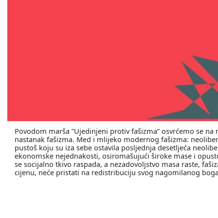
Povodom marša ”Ujedinjeni protiv fašizma” osvrćemo se na nu
nastanak fašizma. Med i mlijeko modernog fašizma: neolib
pustoš koju su iza sebe ostavila posljednja desetljeća neoli
ekonomske nejednakosti, osiromašujući široke mase i opustošu
se socijalno tkivo raspada, a nezadovoljstvo masa raste, faš
cijenu, neće pristati na redistribuciju svog nagomilanog boga