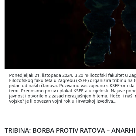
Ponedjeljak 21. listopada 2024. u 20 hFilozofski fakultet u Z
Filozofskog fakulteta u Zagrebu (KSFF) organizira tribinu na
jedan od naših članova. Pozivamo vas zajedno s KSFF-om da s
temi. Prenosimo poziv i plakat KSFF-a u cijelosti: Najave p
javnost i otvorile niz zasad nerazjašnjenih tema. Hoće li naši
vojske? Je li obvezan vojni rok u Hrvatskoj izvediva…
TRIBINA: BORBA PROTIV RATOVA – ANARHIS