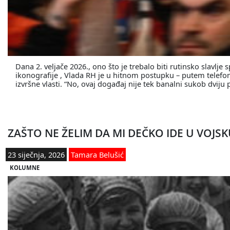
Dana 2. veljače 2026., ono što je trebalo biti rutinsko slavl
ikonografije , Vlada RH je u hitnom postupku – putem telefon
izvršne vlasti. “No, ovaj događaj nije tek banalni sukob dviju
ZAŠTO NE ŽELIM DA MI DEČKO IDE U VOJSK
23 siječnja, 2026
Tamara Belušić
KOLUMNE