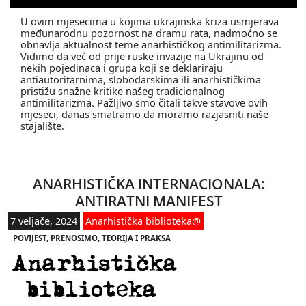
U ovim mjesecima u kojima ukrajinska kriza usmjerava
međunarodnu pozornost na dramu rata, nadmoćno se
obnavlja aktualnost teme anarhističkog antimilitarizma.
Vidimo da već od prije ruske invazije na Ukrajinu od
nekih pojedinaca i grupa koji se deklariraju
antiautoritarnima, slobodarskima ili anarhističkima
pristižu snažne kritike našeg tradicionalnog
antimilitarizma. Pažljivo smo čitali takve stavove ovih
mjeseci, danas smatramo da moramo razjasniti naše
stajalište.
ANARHISTIČKA INTERNACIONALA:
ANTIRATNI MANIFEST
7 veljače, 2024
Anarhistička biblioteka@
POVIJEST
, 
PRENOSIMO
, 
TEORIJA I PRAKSA