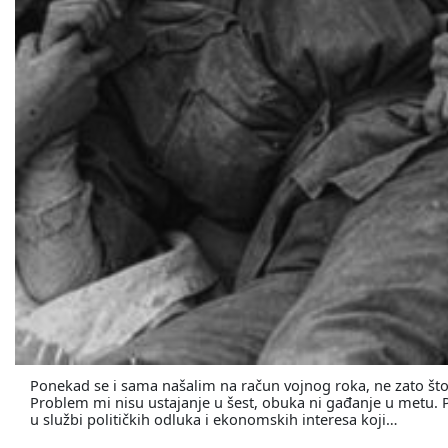
Ponekad se i sama našalim na račun vojnog roka, ne zato što u
Problem mi nisu ustajanje u šest, obuka ni gađanje u metu. Pro
u službi političkih odluka i ekonomskih interesa koji…