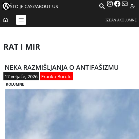
Instagra
Facebo
Mail
ŠTO JE CAS?
/
ABOUT US
IZDANJA
KOLUMNE
RAT I MIR
NEKA RAZMIŠLJANJA O ANTIFAŠIZMU
17 veljače, 2026
Franko Burolo
KOLUMNE