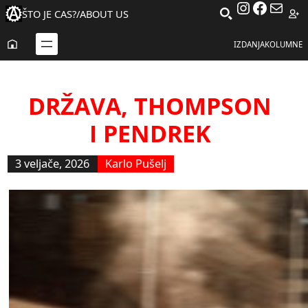
Instagra
Facebo
Mail
Skoči
ŠTO JE CAS?
/
ABOUT US
do
sadržaja
IZDANJA
KOLUMNE
DRŽAVA, THOMPSON
I PENDREK
3 veljače, 2026
Karlo Pušelj