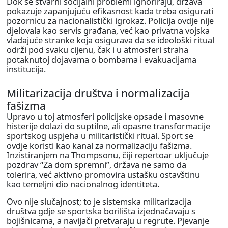
Dok se stvarni socijalni problemi ignoriraju, država
pokazuje zapanjujuću efikasnost kada treba osigurati
pozornicu za nacionalistički igrokaz. Policija ovdje nije
djelovala kao servis građana, već kao privatna vojska
vladajuće stranke koja osigurava da se ideološki ritual
održi pod svaku cijenu, čak i u atmosferi straha
potaknutoj dojavama o bombama i evakuacijama
institucija.
Militarizacija društva i normalizacija
fašizma
Upravo u toj atmosferi policijske opsade i masovne
histerije dolazi do suptilne, ali opasne transformacije
sportskog uspjeha u militaristički ritual. Sport se
ovdje koristi kao kanal za normalizaciju fašizma.
Inzistiranjem na Thompsonu, čiji repertoar uključuje
pozdrav “Za dom spremni”, država ne samo da
tolerira, već aktivno promovira ustašku ostavštinu
kao temeljni dio nacionalnog identiteta.
Ovo nije slučajnost; to je sistemska militarizacija
društva gdje se sportska borilišta izjednačavaju s
bojišnicama, a navijači pretvaraju u regrute. Pjevanje