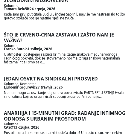
SLOBODNIM MUŠKARCIMA
Kolumne
Tamara Belušić
24 srpnja, 2026
Kada sam prvi put čitala Lucíju Sánchez Saornil, najviše me nastresiralo to što
gotovo stoljeće poslije njezine riječi ne zvuče…
ŠTO JE CRVENO-CRNA ZASTAVA I ZAŠTO NAM JE
VAŽNA?
Kolumne
Franko Burolo
1 svibnja, 2026
U atmosferi postepeno rastuće kriminalizacije znakova međunarodnoga
radničkog pokreta, dok se istovremeno normaliziraju znakovi nacionalnih
fašizama, htjeli smo se o…
JEDAN OSVRT NA SINDIKALNI PROSVJED
Kolumne
, 
Komentar
Ljubomir Grgurević
27 travnja, 2026
Nema mnogo za osvrtanje, daj onu vrbovu sviralu PARTNERI U ŠETNJI Hvala
sindikatima koji su organizirali subotnji prosvjed. Vrijedna je…
ANARHIJA I 15-MINUTNI GRAD: RAĐANJE INTIMNOG
ODNOSA S URBANIM PROSTOROM
Kolumne
CAS@
13 ožujka, 2026
Postoji li grad u kojem se anarhist osjeća dobro? Umjesto rasprave s nekim