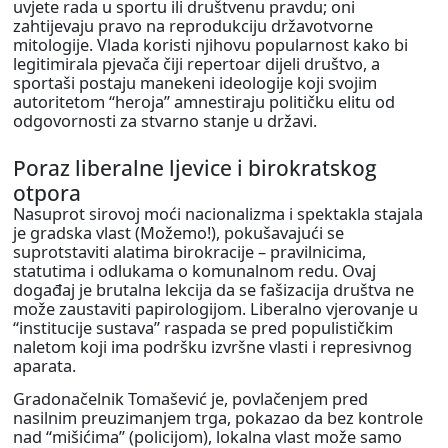
uvjete rada u sportu ili društvenu pravdu; oni
zahtijevaju pravo na reprodukciju državotvorne
mitologije. Vlada koristi njihovu popularnost kako bi
legitimirala pjevača čiji repertoar dijeli društvo, a
sportaši postaju manekeni ideologije koji svojim
autoritetom “heroja” amnestiraju političku elitu od
odgovornosti za stvarno stanje u državi.
Poraz liberalne ljevice i birokratskog
otpora
Nasuprot sirovoj moći nacionalizma i spektakla stajala
je gradska vlast (Možemo!), pokušavajući se
suprotstaviti alatima birokracije – pravilnicima,
statutima i odlukama o komunalnom redu. Ovaj
događaj je brutalna lekcija da se fašizacija društva ne
može zaustaviti papirologijom. Liberalno vjerovanje u
“institucije sustava” raspada se pred populističkim
naletom koji ima podršku izvršne vlasti i represivnog
aparata.
Gradonačelnik Tomašević je, povlačenjem pred
nasilnim preuzimanjem trga, pokazao da bez kontrole
nad “mišićima” (policijom), lokalna vlast može samo