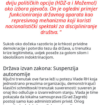
dviju političkih opcija (HDZ-a i Možemo!)
oko izbora pjevača. On je ogledni primjer
funkcioniranja državnog aparata kao
represivnog mehanizma koji koristi
nacionalistički spektakl za discipliniranje
društva.
“
Sukob oko dočeka razotkrio je krhkost prividne
demokracije i potvrdio tezu da država, u trenutku
krize legitimiteta, uvijek poseže za golom silom i
ideološkom indoktrinacijom.
Država izvan zakona: Suspenzija
autonomije
Ključni trenutak ove farse leži u potezu Vlade RH koja
jednostrano preuzima organizaciju, demonstrirajući
klasični
schmittovski
trenutak suverenosti: suveren je
onaj tko odlučuje o izvanrednom stanju. Vlada je time
pokazala da lokalna samouprava (Grad Zagreb)
postoji samo kao administrativni privid. Onog