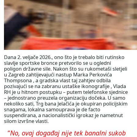
Dana 2. veljače 2026., ono što je trebalo biti rutinsko
slavlje sportske bronce pretvorilo se u ogledni
poligon državne sile. Nakon što su rukometaši sletjeli
u Zagreb zahtijevajući nastup Marka Perkovića
Thompsona , a gradska vlast taj zahtjev odbila
pozivajući se na zabranu ustaške ikonografije , Vlada
RH je u hitnom postupku – putem telefonske sjednice
– jednostrano preuzela organizaciju dočeka. U samo
nekoliko sati, Trg bana Jelačića je okupiran policijskim
snagama, lokalna samouprava je de facto
suspendirana, a nacionalistički igrokaz je nametnut
silom izvršne vlasti.
“
No, ovaj događaj nije tek banalni sukob