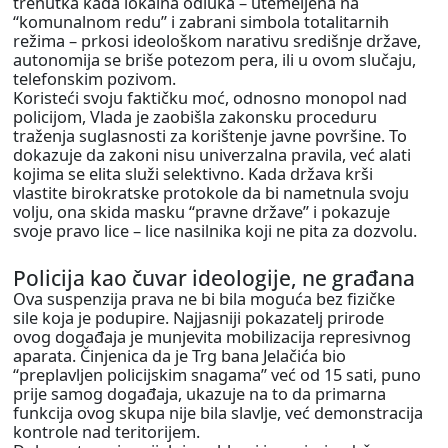
trenutka kada lokalna odluka – utemeljena na
“komunalnom redu” i zabrani simbola totalitarnih
režima – prkosi ideološkom narativu središnje države,
autonomija se briše potezom pera, ili u ovom slučaju,
telefonskim pozivom.
Koristeći svoju faktičku moć, odnosno monopol nad
policijom, Vlada je zaobišla zakonsku proceduru
traženja suglasnosti za korištenje javne površine. To
dokazuje da zakoni nisu univerzalna pravila, već alati
kojima se elita služi selektivno. Kada država krši
vlastite birokratske protokole da bi nametnula svoju
volju, ona skida masku “pravne države” i pokazuje
svoje pravo lice – lice nasilnika koji ne pita za dozvolu.
Policija kao čuvar ideologije, ne građana
Ova suspenzija prava ne bi bila moguća bez fizičke
sile koja je podupire. Najjasniji pokazatelj prirode
ovog događaja je munjevita mobilizacija represivnog
aparata. Činjenica da je Trg bana Jelačića bio
“preplavljen policijskim snagama” već od 15 sati, puno
prije samog događaja, ukazuje na to da primarna
funkcija ovog skupa nije bila slavlje, već demonstracija
kontrole nad teritorijem.