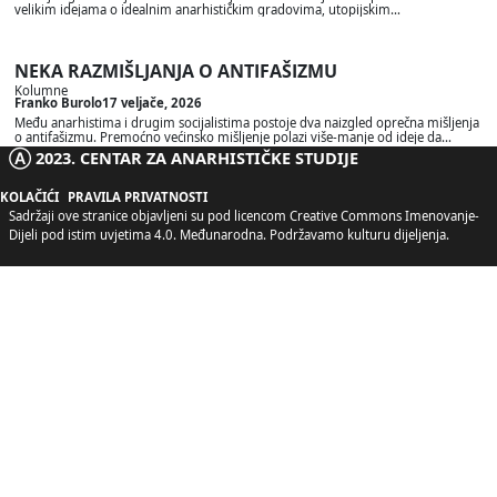
velikim idejama o idealnim anarhističkim gradovima, utopijskim…
NEKA RAZMIŠLJANJA O ANTIFAŠIZMU
Kolumne
Franko Burolo
17 veljače, 2026
Među anarhistima i drugim socijalistima postoje dva naizgled oprečna mišljenja
o antifašizmu. Premoćno većinsko mišljenje polazi više-manje od ideje da…
Ⓐ 2023. CENTAR ZA ANARHISTIČKE STUDIJE
KOLAČIĆI
PRAVILA PRIVATNOSTI
Sadržaji ove stranice objavljeni su pod licencom
Creative Commons Imenovanje-
Dijeli pod istim uvjetima 4.0. Međunarodna
. Podržavamo kulturu dijeljenja.