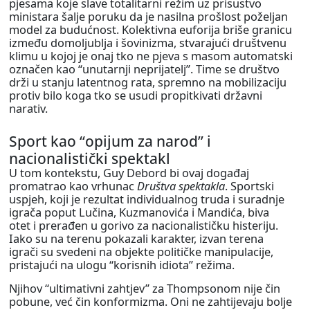
pjesama koje slave totalitarni režim uz prisustvo
ministara šalje poruku da je nasilna prošlost poželjan
model za budućnost. Kolektivna euforija briše granicu
između domoljublja i šovinizma, stvarajući društvenu
klimu u kojoj je onaj tko ne pjeva s masom automatski
označen kao “unutarnji neprijatelj”. Time se društvo
drži u stanju latentnog rata, spremno na mobilizaciju
protiv bilo koga tko se usudi propitkivati državni
narativ.
Sport kao “opijum za narod” i
nacionalistički spektakl
U tom kontekstu, Guy Debord bi ovaj događaj
promatrao kao vrhunac
Društva spektakla
. Sportski
uspjeh, koji je rezultat individualnog truda i suradnje
igrača poput Lučina, Kuzmanovića i Mandića, biva
otet i prerađen u gorivo za nacionalističku histeriju.
Iako su na terenu pokazali karakter, izvan terena
igrači su svedeni na objekte političke manipulacije,
pristajući na ulogu “korisnih idiota” režima.
Njihov “ultimativni zahtjev” za Thompsonom nije čin
pobune, već čin konformizma. Oni ne zahtijevaju bolje