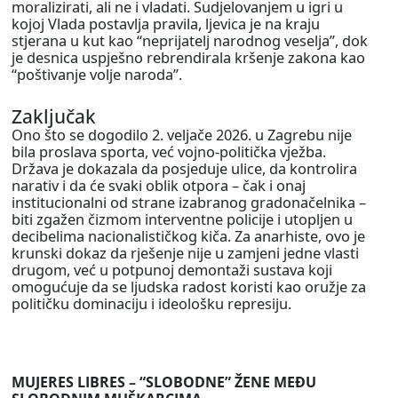
moralizirati, ali ne i vladati. Sudjelovanjem u igri u
kojoj Vlada postavlja pravila, ljevica je na kraju
stjerana u kut kao “neprijatelj narodnog veselja”, dok
je desnica uspješno rebrendirala kršenje zakona kao
“poštivanje volje naroda”.
Zaključak
Ono što se dogodilo 2. veljače 2026. u Zagrebu nije
bila proslava sporta, već vojno-politička vježba.
Država je dokazala da posjeduje ulice, da kontrolira
narativ i da će svaki oblik otpora – čak i onaj
institucionalni od strane izabranog gradonačelnika –
biti zgažen čizmom interventne policije i utopljen u
decibelima nacionalističkog kiča. Za anarhiste, ovo je
krunski dokaz da rješenje nije u zamjeni jedne vlasti
drugom, već u potpunoj demontaži sustava koji
omogućuje da se ljudska radost koristi kao oružje za
političku dominaciju i ideološku represiju.
MUJERES LIBRES – “SLOBODNE” ŽENE MEĐU