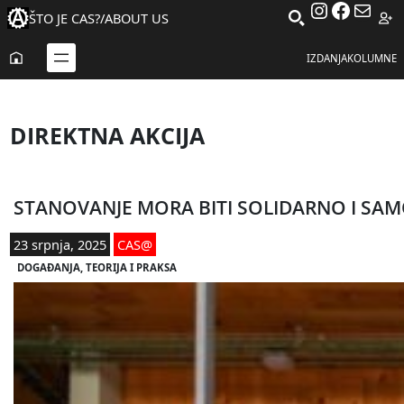
Instagra
Facebo
Mail
ŠTO JE CAS?
/
ABOUT US
IZDANJA
KOLUMNE
DIREKTNA AKCIJA
STANOVANJE MORA BITI SOLIDARNO I SA
23 srpnja, 2025
CAS@
DOGAĐANJA
, 
TEORIJA I PRAKSA