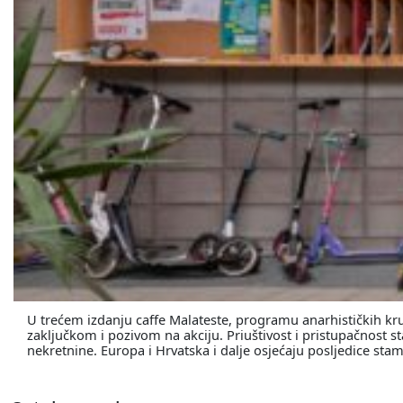
U trećem izdanju caffe Malateste, programu anarhističkih kru
zaključkom i pozivom na akciju. Priuštivost i pristupačnost 
nekretnine. Europa i Hrvatska i dalje osjećaju posljedice sta