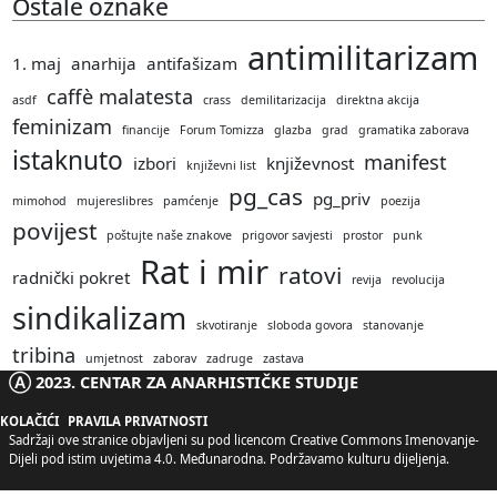
Ostale oznake
antimilitarizam
1. maj
anarhija
antifašizam
caffè malatesta
asdf
crass
demilitarizacija
direktna akcija
feminizam
financije
Forum Tomizza
glazba
grad
gramatika zaborava
istaknuto
manifest
izbori
književnost
književni list
pg_cas
pg_priv
mimohod
mujereslibres
pamćenje
poezija
povijest
poštujte naše znakove
prigovor savjesti
prostor
punk
Rat i mir
ratovi
radnički pokret
revija
revolucija
sindikalizam
skvotiranje
sloboda govora
stanovanje
tribina
umjetnost
zaborav
zadruge
zastava
Ⓐ 2023. CENTAR ZA ANARHISTIČKE STUDIJE
KOLAČIĆI
PRAVILA PRIVATNOSTI
Sadržaji ove stranice objavljeni su pod licencom
Creative Commons Imenovanje-
Dijeli pod istim uvjetima 4.0. Međunarodna
. Podržavamo kulturu dijeljenja.