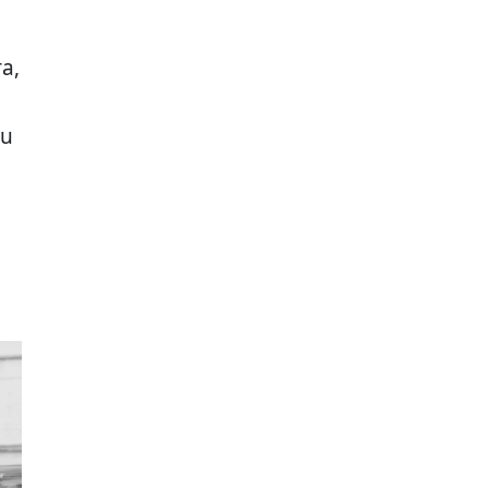
ra,
ju