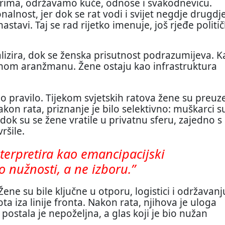
tarima, održavamo kuće, odnose i svakodnevicu.
nalnost, jer dok se rat vodi i svijet negdje drugdj
stavi. Taj se rad rijetko imenuje, još rjeđe politič
izira, dok se ženska prisutnost podrazumijeva. K
venom aranžmanu. Žene ostaju kao infrastruktura
o pravilo. Tijekom svjetskih ratova žene su preuz
akon rata, priznanje je bilo selektivno: muškarci s
, dok su se žene vratile u privatnu sferu, zajedno s
ršile.
nterpretira kao emancipacijski
 o nužnosti, a ne izboru.”
 Žene su bile ključne u otporu, logistici i održavanj
ota iza linije fronta. Nakon rata, njihova je uloga
 postala je nepoželjna, a glas koji je bio nužan