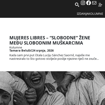
Instagra
Facebo
Mail
IZDANJA
KOLUMNE
MUJERES LIBRES – “SLOBODNE” ŽENE
MEĐU SLOBODNIM MUŠKARCIMA
Kolumne
Tamara Belušić
24 srpnja, 2026
Kada sam prvi put čitala Lucíju Sánchez Saornil, najviše me
nastresiralo to što gotovo stoljeće poslije njezine riječi ne zvuče…
ŠTO JE CRVENO-CRNA ZASTAVA I ZAŠTO
NAM JE VAŽNA?
Kolumne
Franko Burolo
1 svibnja, 2026
U atmosferi postepeno rastuće kriminalizacije znakova
međunarodnoga radničkog pokreta, dok se istovremeno
normaliziraju znakovi nacionalnih fašizama, htjeli smo se o…