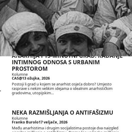
JEDAN OSVRT NA SINDIKALNI PROSVJED
Kolumne
, 
Komentar
Ljubomir Grgurević
27 travnja, 2026
Nema mnogo za osvrtanje, daj onu vrbovu sviralu PARTNERI U
ŠETNJI Hvala sindikatima koji su organizirali subotnji prosvjed.
Vrijedna je…
ANARHIJA I 15-MINUTNI GRAD: RAĐANJE
INTIMNOG ODNOSA S URBANIM
PROSTOROM
Kolumne
CAS@
13 ožujka, 2026
Postoji li grad u kojem se anarhist osjeća dobro? Umjesto
.
rasprave s nekim velikim idejama o idealnim anarhističkim
gradovima, utopijskim…
NEKA RAZMIŠLJANJA O ANTIFAŠIZMU
Kolumne
Franko Burolo
17 veljače, 2026
Među anarhistima i drugim socijalistima postoje dva naizgled