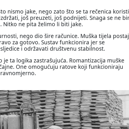
to nismo jake, nego zato što se ta rečenica koristi
držati, još preuzeti, još podnijeti. Snaga se ne bi
Nitko ne pita želimo li biti jake.
urnosti, nego dio šire računice. Muška tijela posta
ravo za gotovo. Sustav funkcionira jer se
sljedice i održavati društvenu stabilnost.
o je ta logika zastrašujuća. Romantizacija muške
učajne. One omogućuju ratove koji funkcioniraju
e ravnomjerno.