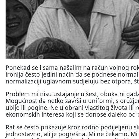
Ponekad se i sama našalim na račun vojnog roka
ironija često jedini način da se podnese normaliz
normalizaciji uglavnom sudjeluju bez otpora, št
Problem mi nisu ustajanje u šest, obuka ni gađ
Mogućnost da netko završi u uniformi, s oružjem 
ubije ili pogine. Ne u obrani vlastitog života ili 
ekonomskih interesa koji se donose daleko od o
Rat se često prikazuje kroz rodno podijeljenu sl
jednostavno, ali je pogrešna. Mi ne čekamo. M