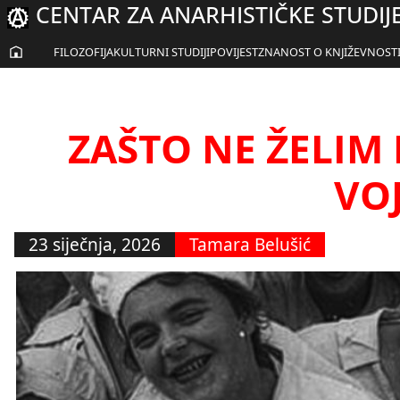
CENTAR ZA ANARHISTIČKE STUDIJ
Skoči
do
sadržaja
FILOZOFIJA
KULTURNI STUDIJI
POVIJEST
ZNANOST O KNJIŽEVNOST
ZAŠTO NE ŽELIM 
VO
23 siječnja, 2026
Tamara Belušić