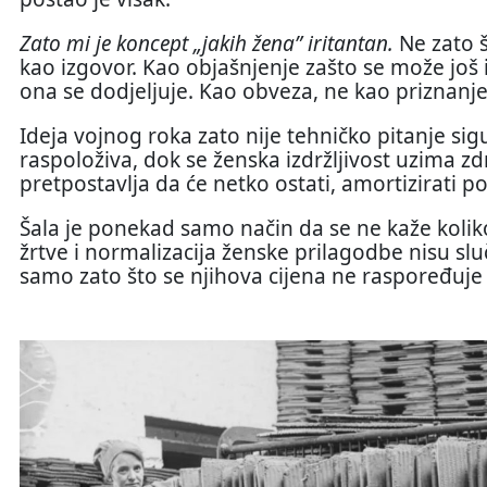
Zato mi je koncept „jakih žena” iritantan.
Ne zato š
kao izgovor. Kao objašnjenje zašto se može još iz
ona se dodjeljuje. Kao obveza, ne kao priznanje. 
Ideja vojnog roka zato nije tehničko pitanje sig
raspoloživa, dok se ženska izdržljivost uzima zd
pretpostavlja da će netko ostati, amortizirati po
Šala je ponekad samo način da se ne kaže kolik
žrtve i normalizacija ženske prilagodbe nisu sl
samo zato što se njihova cijena ne raspoređuj