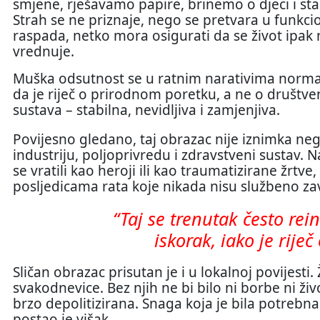
smjene, rješavamo papire, brinemo o djeci i s
Strah se ne priznaje, nego se pretvara u funkcio
raspada, netko mora osigurati da se život ipak na
vrednuje.
Muška odsutnost se u ratnim narativima normal
da je riječ o prirodnom poretku, a ne o društ
sustava – stabilna, nevidljiva i zamjenjiva.
Povijesno gledano, taj obrazac nije iznimka neg
industriju, poljoprivredu i zdravstveni sustav. N
se vratili kao heroji ili kao traumatizirane žrtve
posljedicama rata koje nikada nisu službeno zav
“Taj se trenutak često rei
iskorak, iako je riječ
Sličan obrazac prisutan je i u lokalnoj povijesti.
svakodnevice. Bez njih ne bi bilo ni borbe ni živ
brzo depolitizirana. Snaga koja je bila potrebna
postao je višak.