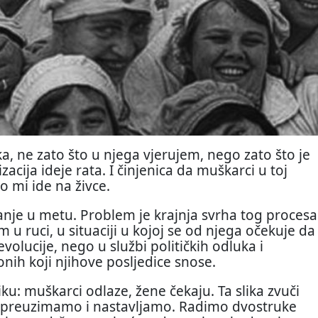
, ne zato što u njega vjerujem, nego zato što je
acija ideje rata. I činjenica da muškarci u toj
o mi ide na živce.
anje u metu. Problem je krajnja svrha tog procesa
u ruci, u situaciji u kojoj se od njega očekuje da
revolucije, nego u službi političkih odluka i
nih koji njihove posljedice snose.
iku: muškarci odlaze, žene čekaju. Ta slika zvuči
i preuzimamo i nastavljamo. Radimo dvostruke