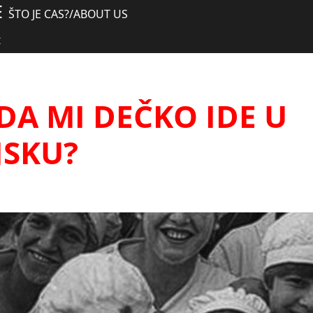
E
ŠTO JE CAS?
/
ABOUT US
I
DA MI DEČKO IDE U
JSKU?