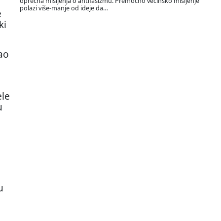
oprečna mišljenja o antifašizmu. Premoćno većinsko mišljenje
polazi više-manje od ideje da…
e
ki
ao
ele
u
u