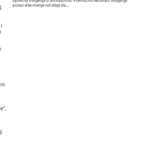
oprečna mišljenja o antifašizmu. Premoćno većinsko mišljenje
polazi više-manje od ideje da…
š
i
a
u
 ni
e”,
g