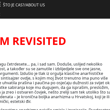
E
ŠTO JE CAS?
/
ABOUT US
I
M REVISITED
agu četrdesete… pa, i sad sam. Doduše, uslijed nekoliko
st, a također su se zamutile i izblijedjele sve one jasne,
rgumenti. Izdušio je tlak iz orgulja klasične anarhističke
i sintisajzer ovdje, s kojim moj život trenutno ima puno više
uhvatila prašina i paučina po osjećaju dužnosti za svijet o
tke sabiranja koje mu dugujem, da ga isprašim, presložim, 
 zreo i ostvaren čovjek, nešto zreliji sam tek utoliko što 
udenata – je kronična boljka anarhizma u Hrvatskoj, koji je ili
ički, estetski đir.
gućnostima anarhizma najviše smisla i inspiracije. Dvadesetp