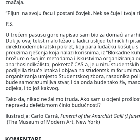
značaja.
“Pljuni na svoju facu i postani čovjek. Nek se čuje i tvoja ri
P.S.
U trećem pasusu gore napisao sam bio za domaći anarhizam
Dok je ovaj tekst malo ležao u ladici uslijed tehničkih pita
direktnodemokratski pokret, koji para luđačku košulju s dr
preuzima rješenja koja nalazi korisnima, iz “Blokadne kuh
brošure o svojim metodama i iskustvima organiziranja od
anarhosindikalista, pokretač CAS-a, je u nizu studentskih
podijelila tisuće letaka i objava na studentskim forumi
organiziranja umjesto Studentskog zbora, rasadnika polit
bude samorazumljiva stvar, i da onda bude tako živ, masov
odjeka, i to još kakvog.
Tako da, nikad ne žalimo truda. Ako sam u ocjeni prošlost
nepravdu defetizmom činio budućnosti?
ilustracija: Carlo Carrà,
Funeral of the Anarchist Galli (I funer
(The Museum of Modern Art, New York)
KOMENTARI