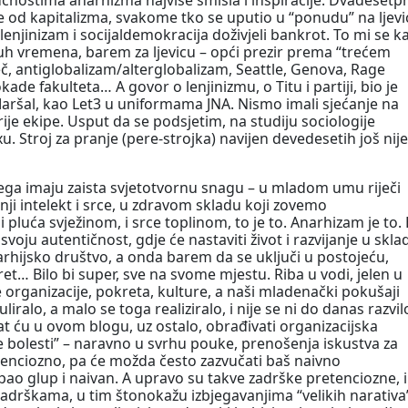
e od kapitalizma, svakome tko se uputio u “ponudu” na ljevi
i lenjinizam i socijaldemokracija doživjeli bankrot. To mi se k
 duh vremena, barem za ljevicu – opći prezir prema “trećem
eč, antiglobalizam/alterglobalizam, Seattle, Genova, Rage
ade fakulteta… A govor o lenjinizmu, o Titu i partiji, bio je
aršal, kao Let3 u uniformama JNA. Nismo imali sjećanje na
je ekipe. Usput da se podsjetim, na studiju sociologije
u. Stroj za pranje (pere-strojka) navijen devedesetih još nije
a njega imaju zaista svjetotvornu snagu – u mladom umu riječi
nji intelekt i srce, u zdravom skladu koji zovemo
i pluća svježinom, i srce toplinom, to je to. Anarhizam je to. 
voju autentičnost, gdje će nastaviti život i razvijanje u skla
narhijsko društvo, a onda barem da se uključi u postojeću,
et… Bilo bi super, sve na svome mjestu. Riba u vodi, jelen u
 organizacije, pokreta, kulture, a naši mladenački pokušaji
uliralo, a malo se toga realiziralo, i nije se ni do danas razvil
at ću u ovom blogu, uz ostalo, obrađivati organizacijska
čje bolesti” – naravno u svrhu pouke, prenošenja iskustva za
tenciozno, pa će možda često zazvučati baš naivno
spao glup i naivan. A upravo su takve zadrške pretenciozne, i
drškama, u tim štonokažu izbjegavanjima “velikih narativa”