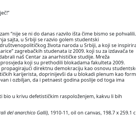
ječ!”
 “nije se ni do danas razvilo išta čime bismo se pohvalili.
nja sajta, u Srbiji se razvio golem studentski
uštvenopolitičkog života naroda u Srbiji, a koji se inspirira
arice” zagrebačkih studenata iz 2009. koji su za izdavača te
abrali naš Centar za anarhističke studije. Mreža
 prosvjeda koji su prethodili blokadama fakulteta 2009.
ma propagirajući direktnu demokraciju kao osnovu students
ičkih karijerista, doprinijevši da u blokadi plenum kao form
an i ozbiljan, da i petnaest godina poslije od toga ima
i bio u krivu defetističkim raspoloženjem, kakvu li bih
ali del anarchico Galli),
1910-11, oil on canvas, 198.7 x 259.1 