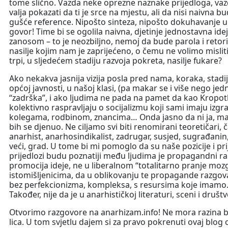
tome slično. Vazda neke oprezne naznake prijedloga, vazda
valja pokazati da ti je srce na mjestu, ali da nisi naivna bu
gušće reference. Nipošto sinteza, nipošto dokuhavanje u g
govor! Time bi se ogolila naivna, djetinje jednostavna ide
zanosom – to je neozbiljno, nemoj da bude parola i retorika
nasilje kojim nam je zaprijećeno, o čemu ne volimo mislit
trpi, u sljedećem stadiju razvoja pokreta, nasilje fukare?
Ako nekakva jasnija vizija posla pred nama, koraka, stadij
općoj javnosti, u našoj klasi, (pa makar se i više nego jedn
“zadrška”, i ako ljudima ne pada na pamet da kao Kropotk
kolektivno raspravljaju o socijalizmu koji sami imaju izgra
kolegama, rodbinom, znancima… Onda jasno da ni ja, mal
bih se djenuo. Ne ciljamo svi biti renomirani teoretičari, 
anarhist, anarhosindikalist, zadrugar, susjed, sugrađanin, 
veći, grad. U tome bi mi pomoglo da su naše pozicije i prije
prijedlozi budu poznatiji među ljudima je propagandni r
promocija ideje, ne u liberalnom “totalitarno pranje moz
istomišljenicima, da u oblikovanju te propagande razgova
bez perfekcionizma, kompleksa, s resursima koje imamo. N
Također, nije da je u anarhističkoj literaturi, sceni i dru
Otvorimo razgovore na anarhizam.info! Ne mora razina b
lica. U tom svjetlu dajem si za pravo pokrenuti ovaj bl