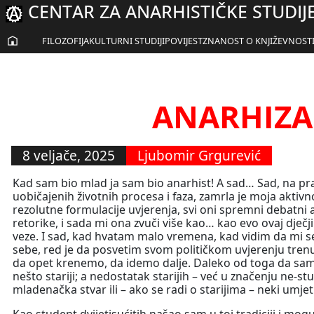
CENTAR ZA ANARHISTIČKE STUDIJ
Skoči
do
sadržaja
FILOZOFIJA
KULTURNI STUDIJI
POVIJEST
ZNANOST O KNJIŽEVNOST
ANARHIZA
8 veljače, 2025
Ljubomir Grgurević
Kad sam bio mlad ja sam bio anarhist! A sad… Sad, na pr
uobičajenih životnih procesa i faza, zamrla je moja aktivno
rezolutne formulacije uvjerenja, svi oni spremni debatni a
retorike, i sada mi ona zvuči više kao… kao evo ovaj dječj
veze. I sad, kad hvatam malo vremena, kad vidim da mi se 
sebe, red je da posvetim svom političkom uvjerenju trenu
da opet krenemo, da idemo dalje. Daleko od toga da sam ja
nešto stariji; a nedostatak starijih – već u značenju ne-st
mladenačka stvar ili – ako se radi o starijima – neki umjetn
Kao student dvijetisućitih našao sam u toj tradiciji i mo