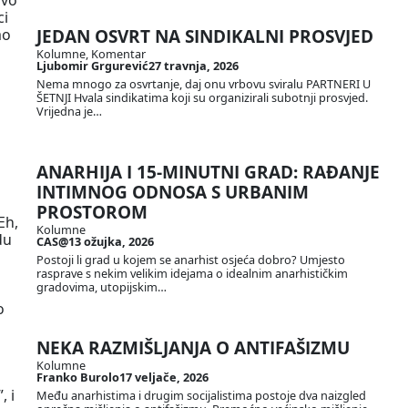
ci
ao
JEDAN OSVRT NA SINDIKALNI PROSVJED
Kolumne
, 
Komentar
Ljubomir Grgurević
27 travnja, 2026
Nema mnogo za osvrtanje, daj onu vrbovu sviralu PARTNERI U
ŠETNJI Hvala sindikatima koji su organizirali subotnji prosvjed.
Vrijedna je…
ANARHIJA I 15-MINUTNI GRAD: RAĐANJE
INTIMNOG ODNOSA S URBANIM
PROSTOROM
Eh,
Kolumne
du
CAS@
13 ožujka, 2026
Postoji li grad u kojem se anarhist osjeća dobro? Umjesto
rasprave s nekim velikim idejama o idealnim anarhističkim
gradovima, utopijskim…
o
NEKA RAZMIŠLJANJA O ANTIFAŠIZMU
Kolumne
Franko Burolo
17 veljače, 2026
, i
Među anarhistima i drugim socijalistima postoje dva naizgled