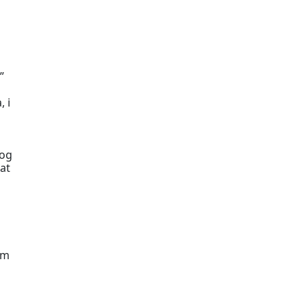
”
, i
kog
at
cm