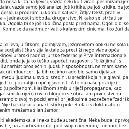
 neka kriza na ljevici, vazda neki kultivirani pesimizam (jer
dala), vazda samo još analize, još kritike, pa još kritike, pa jo
eslo, u program, u komunikativan, čitljiv tekst, pratljiv
ja – jednakost i sloboda, drugarstvo. Nikako se istrčati sa
. Ogolila bi se još i količina posla pred nama. Ogolilo bi se 
i. Kome se da nadmudrivati s kafanskim cinicima; tko žuri d
a, ciljeva, u čitkom, pojmljivom, jezgrovitom obliku ne kola 
a socijalistička vizija laktale za prestiž) nego vlada opća
inovi urarski radnici Jurske federacije Prve Internacionale
diti, onda je jako teško započeti razgovor s “bližnjima”, s
i anarhist prosječnih ljudskih sposobnosti, ne znam kamo
čak ni influenceri. Ja bih recimo rado bio samo djelatan
među ljudima u svojoj sredini, u sredini koja nije glavni, pa
dlozi poznatiji u općoj javnosti. A to da naše pozicije i
ad (u poštenom, klasičnom smislu riječi propaganda, kao
ga” smislu riječi) i ovim blogom se obraćam prvenstveno
ramo o svojim pozicijama i prijedlozima bez rečene “zadršk
ije baš da se u anarhistički pokret ulazi s doktoratom.
štvenim mrežama silan žamor.
iti akademska, ali neka bude autentična. Neka bude iz prvo
og ovdje, na anarhizam.info, pod svojim imenom, imenom bez