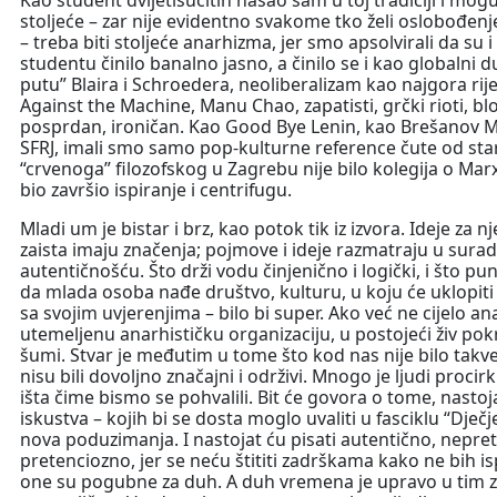
stoljeće – zar nije evidentno svakome tko želi oslobođenj
– treba biti stoljeće anarhizma, jer smo apsolvirali da su 
studentu činilo banalno jasno, a činilo se i kao globalni
putu” Blaira i Schroedera, neoliberalizam kao najgora rij
Against the Machine, Manu Chao, zapatisti, grčki rioti, blok
posprdan, ironičan. Kao Good Bye Lenin, kao Brešanov M
SFRJ, imali smo samo pop-kulturne reference čute od stari
“crvenoga” filozofskog u Zagrebu nije bilo kolegija o Marx
bio završio ispiranje i centrifugu.
Mladi um je bistar i brz, kao potok tik iz izvora. Ideje z
zaista imaju značenja; pojmove i ideje razmatraju u surad
autentičnošću. Što drži vodu činjenično i logički, i što pun
da mlada osoba nađe društvo, kulturu, u koju će uklopiti s
sa svojim uvjerenjima – bilo bi super. Ako već ne cijelo a
utemeljenu anarhističku organizaciju, u postojeći živ pokr
šumi. Stvar je međutim u tome što kod nas nije bilo takve
nisu bili dovoljno značajni i održivi. Mnogo je ljudi procirk
išta čime bismo se pohvalili. Bit će govora o tome, nastoj
iskustva – kojih bi se dosta moglo uvaliti u fasciklu “Dje
nova poduzimanja. I nastojat ću pisati autentično, nepre
pretenciozno, jer se neću štititi zadrškama kako ne bih i
one su pogubne za duh. A duh vremena je upravo u tim za