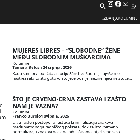
Instagra
Facebo
Mail
IZDANJA
KOLUMNE
MUJERES LIBRES – “SLOBODNE” ŽENE
MEĐU SLOBODNIM MUŠKARCIMA
Kolumne
Tamara Belušić
24 srpnja, 2026
Kada sam prvi put čitala Lucíju Sánchez Saornil, najviše me
nastresiralo to što gotovo stoljeće poslije njezine riječi ne zvuče…
ŠTO JE CRVENO-CRNA ZASTAVA I ZAŠTO
ko
NAM JE VAŽNA?
i
Kolumne
Franko Burolo
1 svibnja, 2026
sam
U atmosferi postepeno rastuće kriminalizacije znakova
međunarodnoga radničkog pokreta, dok se istovremeno
normaliziraju znakovi nacionalnih fašizama, htjeli smo se o…
rvo