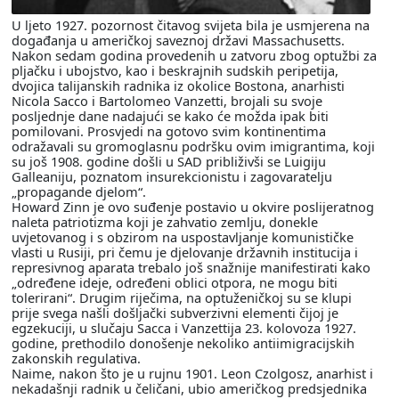
U ljeto 1927. pozornost čitavog svijeta bila je usmjerena na
događanja u američkoj saveznoj državi Massachusetts.
Nakon sedam godina provedenih u zatvoru zbog optužbi za
pljačku i ubojstvo, kao i beskrajnih sudskih peripetija,
dvojica talijanskih radnika iz okolice Bostona, anarhisti
Nicola Sacco i Bartolomeo Vanzetti, brojali su svoje
posljednje dane nadajući se kako će možda ipak biti
pomilovani. Prosvjedi na gotovo svim kontinentima
odražavali su gromoglasnu podršku ovim imigrantima, koji
su još 1908. godine došli u SAD približivši se Luigiju
Galleaniju, poznatom insurekcionistu i zagovaratelju
„propagande djelom“.
Howard Zinn je ovo suđenje postavio u okvire poslijeratnog
naleta patriotizma koji je zahvatio zemlju, donekle
uvjetovanog i s obzirom na uspostavljanje komunističke
vlasti u Rusiji, pri čemu je djelovanje državnih institucija i
represivnog aparata trebalo još snažnije manifestirati kako
„određene ideje, određeni oblici otpora, ne mogu biti
tolerirani“. Drugim riječima, na optuženičkoj su se klupi
prije svega našli došljački subverzivni elementi čijoj je
egzekuciji, u slučaju Sacca i Vanzettija 23. kolovoza 1927.
godine, prethodilo donošenje nekoliko antiimigracijskih
zakonskih regulativa.
Naime, nakon što je u rujnu 1901. Leon Czolgosz, anarhist i
nekadašnji radnik u čeličani, ubio američkog predsjednika