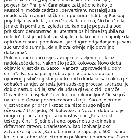
povjesničar Philip V. Cannistaro zaključio je kako je
Mussolini možda zadržao „pervertiranu nostalgiju za
mladenačkim anarhističkim impulsima“. Isti broj Pučkog
prijatelja navodi da „američka vlada ne zna, što bi učinila,
jer ako ih pomiluje, izgledat će, kao da je popustila pod
pritiskom demonstracija i atentata pa bi time izgubila na
ugledu“. List je artikulirao stajalište kako bi bilo najbolje da
optuženici budu pomilovani „jer dugim odgađanjem je sam
sud utvrdio sumnju, da njihova krivnja nije dovoljno
dokazana“.
Prilično podrobno izvještavanje nastavljeno je i kroz
nadolazeće dane. Nakon što je 20. kolovoza Novo doba
objavilo vijest da su Sacco i Vanzetti „sprovedeni u dom
smrti“, dva dana poslije objavljen je članak s opisom
njihovog psihičkog stanja u trenutku kada su saznali da je
odbačen zahtjev za revizijom sudskog procesa. „Vanzetti je
dobio nastup ludila, stao da udara glavu o zid i da viče:
Dovedite mi čovjeka! Dovedite mi milione ljudi! On se još
nalazi u duševno poremećenom stanju. Sacco je primio
vijest veoma pribran i kazao da ništa drugo nije ni
očekivao.“ U srijedu, 24. kolovoza, u Novom dobu bilo je
moguće pročitati reportažu naslovljenu „Potankosti
teškoga čina“. S jedne strane, opisane su okolnosti u
državnom zatvoru Charlestown, kao i zbivanja oko
zatvorske zgrade. „Samu tamnicu je zaposjelo 500 redara
koji su bili oboružani strojnim puškama i bombama. Izvan