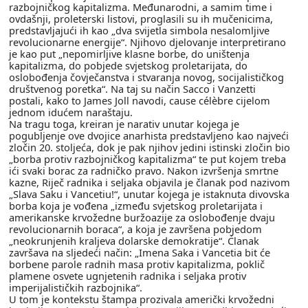
razbojničkog kapitalizma. Međunarodni, a samim time i
ovdašnji, proleterski listovi, proglasili su ih mučenicima,
predstavljajući ih kao „dva svijetla simbola nesalomljive
revolucionarne energije“. Njihovo djelovanje interpretirano
je kao put „nepomirljive klasne borbe, do uništenja
kapitalizma, do pobjede svjetskog proletarijata, do
oslobođenja čovječanstva i stvaranja novog, socijalističkog
društvenog poretka“. Na taj su način Sacco i Vanzetti
postali, kako to James Joll navodi, cause célèbre cijelom
jednom idućem naraštaju.
Na tragu toga, kreiran je narativ unutar kojega je
pogubljenje ove dvojice anarhista predstavljeno kao najveći
zločin 20. stoljeća, dok je pak njihov jedini istinski zločin bio
„borba protiv razbojničkog kapitalizma“ te put kojem treba
ići svaki borac za radničko pravo. Nakon izvršenja smrtne
kazne, Riječ radnika i seljaka objavila je članak pod nazivom
„Slava Saku i Vancetiu!“, unutar kojega je istaknuta divovska
borba koja je vođena „između svjetskog proletarijata i
amerikanske krvožedne buržoazije za oslobođenje dvaju
revolucionarnih boraca“, a koja je završena pobjedom
„neokrunjenih kraljeva dolarske demokratije“. Članak
završava na sljedeći način: „Imena Saka i Vancetia bit će
borbene parole radnih masa protiv kapitalizma, poklič
plamene osvete ugnjetenih radnika i seljaka protiv
imperijalističkih razbojnika“.
U tom je kontekstu štampa prozivala američki krvožedni