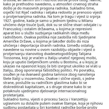
kako je prethodno navedeno, u atmosferi crvenog straha
došlo je do masovnih progona radnika. Sukladno time,
osječki list Riječ radnika i seljaka redovito je prenosio vijesti
o protjerivanjima radnika. Na tom je tragu i vijest iz srpnja
1927. godine, kada je samo u jednom tjednu u Milanu
uhićeno dvije tisuće ljudi, dok su se slične stvari odvijale i u
Francuskoj i ostalim državama, u kojima je represivni
aparat bio u službi suzbijanja radikalnih ideja među
radništvom. Ovakva politika nije zaobišla niti Sjedinjene
Američke Države, u kojima je također došlo do niza
uhićenja i deportacija stranih radnika. Između ostalog,
navedene su novine u ovom razdoblju objavile i vijest o
protjerivanju stanovitog dvadesetogodišnjeg Talijana
Tiossonea, koji je vraćen u Italiju unatoč njegovoj molbi,
koju je uputio Iseljeničkom uredu u Bostonu, a u kojoj je
ukazao na opasnost kojoj će biti izvrgnut ukoliko se vrati u
Italiju, zbog oponiranja fašističkoj politici. Po povratku,
osuđen je na dvanaest godina tamnice zbog nanošenja
štete Italiji u inozemstvu. Ovakve i slične vijesti, s jedne
strane, poslužile su radničkim glasilima kako bi se
diskreditirali kapitalizam, a s druge strane kako bi se
potaknulo ujedinjeno djelovanje internacionalnog
proletarijata.
Sukladno tomu, vijesti o procesu Saccu i Vanzettiju
uglavnom su dolazile putem ovakve štampe, koja je njihovu
sudbinu postavljala u širi kontekst radničke borbe protiv