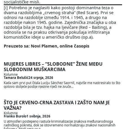
socijalističke misli.
[i] Potrebno je naglasiti kako postoji dominantna teza o
dvama razdobljima „crvenog straha“ (Red Scare). Prvi se
odnosi na razdoblje između 1914. i 1945, a drugo na
razdoblje nakon 1945. godine. Zajednička značajka u oba
razdoblja bila je tzv. hajka na ljevičare (Red – Baiting), a
odnosila se na praksu otkrivanja pokušaja infiltriranja
komunističke ideje u američko društvo (op.a).
Preuzeto sa: Novi Plamen, online časopis
MUJERES LIBRES – “SLOBODNE” ŽENE MEĐU
SLOBODNIM MUŠKARCIMA
Kolumne
Tamara Belušić
24 srpnja, 2026
Kada sam prvi put čitala Lucíju Sánchez Saornil, najviše me nastresiralo to što
gotovo stoljeće poslije njezine riječi ne zvuče…
ŠTO JE CRVENO-CRNA ZASTAVA I ZAŠTO NAM JE
VAŽNA?
Kolumne
Franko Burolo
1 svibnja, 2026
U atmosferi postepeno rastuće kriminalizacije znakova međunarodnoga
radničkog pokreta, dok se istovremeno normaliziraju znakovi nacionalnih
fašizama, htjeli smo se o…