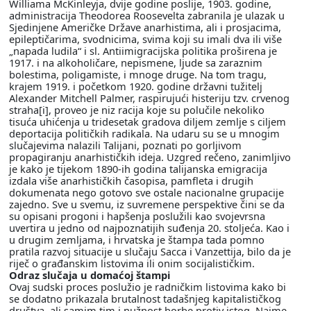
Williama McKinleyja, dvije godine poslije, 1903. godine,
administracija Theodorea Roosevelta zabranila je ulazak u
Sjedinjene Američke Države anarhistima, ali i prosjacima,
epileptičarima, svodnicima, svima koji su imali dva ili više
„napada ludila“ i sl. Antiimigracijska politika proširena je
1917. i na alkoholičare, nepismene, ljude sa zaraznim
bolestima, poligamiste, i mnoge druge. Na tom tragu,
krajem 1919. i početkom 1920. godine državni tužitelj
Alexander Mitchell Palmer, raspirujući histeriju tzv. crvenog
straha[i], proveo je niz racija koje su polučile nekoliko
tisuća uhićenja u tridesetak gradova diljem zemlje s ciljem
deportacija političkih radikala. Na udaru su se u mnogim
slučajevima nalazili Talijani, poznati po gorljivom
propagiranju anarhističkih ideja. Uzgred rečeno, zanimljivo
je kako je tijekom 1890-ih godina talijanska emigracija
izdala više anarhističkih časopisa, pamfleta i drugih
dokumenata nego gotovo sve ostale nacionalne grupacije
zajedno. Sve u svemu, iz suvremene perspektive čini se da
su opisani progoni i hapšenja poslužili kao svojevrsna
uvertira u jedno od najpoznatijih suđenja 20. stoljeća. Kao i
u drugim zemljama, i hrvatska je štampa tada pomno
pratila razvoj situacije u slučaju Sacca i Vanzettija, bilo da je
riječ o građanskim listovima ili onim socijalističkim.
Odraz slučaja u domaćoj štampi
Ovaj sudski proces poslužio je radničkim listovima kako bi
se dodatno prikazala brutalnost tadašnjeg kapitalističkog
društva, ali samim tim i nužnost borbe protiv istog. Naime,