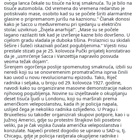
ovoga lanca čekale su tisuće na kraj smaknuća. Tu je bilo na
tisuće automobila. Od vremena do vremena redarstvo je
potiskivalo mase, osobito kad su se počele širiti alarmantne
glasine o pripremanom jurišu na kaznionu.“ Članak donosi
kako je Sacco u međuvremenu pri sjedanju u električni
stolac uzviknuo „Živjela anarhija!“. „Mase su se počele
lagano razilaziti tek kad je izvršenje kazne bilo dovršeno. U
cijelom gradu vladala je duboka tišina. Prolaznici su skidali
šešire i šuteći iskazivali počast pogubljenima.“ Vijesti nisu
prestale stizati pa je 25. kolovoza Pučki prijatelj konstatirao
da je „usmrćenje Sacca i Vanzettija napravilo posvuda
veoma težak dojam“.
Širenjem ogorčenja poslije spomenutog smaknuća, izbili su
neredi koji su se onovremenim promatračima isprva činili
kao uvod u novu revolucionarnu epizodu. Tako, Riječ
radnika i seljaka, u broju od 29. kolovoza 1927. godine,
navodi kako su organizirane masovne demonstracije nakon
njihovog pogubljenja. Novine su izvještavale o okupljanju
deset tisuća ljudi u Londonu, koji su marširali prema
američkom veleposlanstvu, kada ih je policija napala,
uslijed čega je nekoliko radnika ozlijeđeno. U Pragu i
Bruxellesu su također organizirali skupovi potpore, kao i u
Južnoj Americi, gdje su protestni štrajkovi bili posebno
veliki, pa je čak vojska čuvala američka veleposlanstva i
konzulate. Najveći protest dogodio se upravo u SAD-u, tj.
Chicagu, gdje je policija rastjerala okupljene radnike i