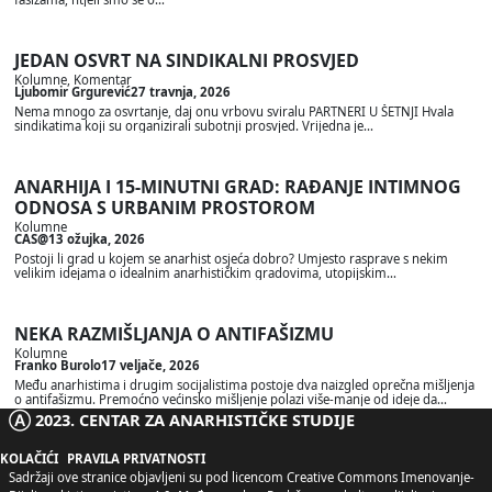
JEDAN OSVRT NA SINDIKALNI PROSVJED
Kolumne
, 
Komentar
Ljubomir Grgurević
27 travnja, 2026
Nema mnogo za osvrtanje, daj onu vrbovu sviralu PARTNERI U ŠETNJI Hvala
sindikatima koji su organizirali subotnji prosvjed. Vrijedna je…
ANARHIJA I 15-MINUTNI GRAD: RAĐANJE INTIMNOG
ODNOSA S URBANIM PROSTOROM
Kolumne
CAS@
13 ožujka, 2026
Postoji li grad u kojem se anarhist osjeća dobro? Umjesto rasprave s nekim
velikim idejama o idealnim anarhističkim gradovima, utopijskim…
NEKA RAZMIŠLJANJA O ANTIFAŠIZMU
Kolumne
Franko Burolo
17 veljače, 2026
Među anarhistima i drugim socijalistima postoje dva naizgled oprečna mišljenja
o antifašizmu. Premoćno većinsko mišljenje polazi više-manje od ideje da…
Ⓐ 2023. CENTAR ZA ANARHISTIČKE STUDIJE
KOLAČIĆI
PRAVILA PRIVATNOSTI
Sadržaji ove stranice objavljeni su pod licencom
Creative Commons Imenovanje-