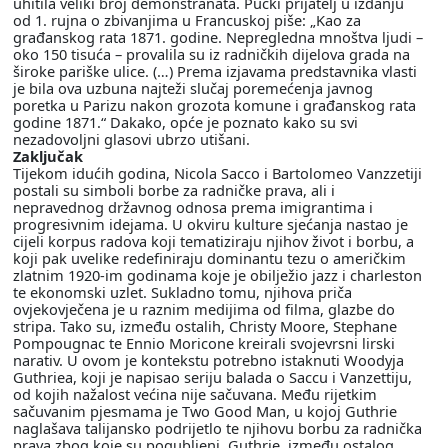
uhitila veliki broj demonstranata. Pučki prijatelj u izdanju
od 1. rujna o zbivanjima u Francuskoj piše: „Kao za
građanskog rata 1871. godine. Nepregledna mnoštva ljudi –
oko 150 tisuća – provalila su iz radničkih dijelova grada na
široke pariške ulice. (…) Prema izjavama predstavnika vlasti
je bila ova uzbuna najteži slučaj poremećenja javnog
poretka u Parizu nakon grozota komune i građanskog rata
godine 1871.“ Dakako, opće je poznato kako su svi
nezadovoljni glasovi ubrzo utišani.
Zaključak
Tijekom idućih godina, Nicola Sacco i Bartolomeo Vanzzetiji
postali su simboli borbe za radničke prava, ali i
nepravednog državnog odnosa prema imigrantima i
progresivnim idejama. U okviru kulture sjećanja nastao je
cijeli korpus radova koji tematiziraju njihov život i borbu, a
koji pak uvelike redefiniraju dominantu tezu o američkim
zlatnim 1920-im godinama koje je obilježio jazz i charleston
te ekonomski uzlet. Sukladno tomu, njihova priča
ovjekovječena je u raznim medijima od filma, glazbe do
stripa. Tako su, između ostalih, Christy Moore, Stephane
Pompougnac te Ennio Moricone kreirali svojevrsni lirski
narativ. U ovom je kontekstu potrebno istaknuti Woodyja
Guthriea, koji je napisao seriju balada o Saccu i Vanzettiju,
od kojih nažalost većina nije sačuvana. Među rijetkim
sačuvanim pjesmama je Two Good Man, u kojoj Guthrie
naglašava talijansko podrijetlo te njihovu borbu za radnička
prava zbog koje su pogubljeni. Guthrie, između ostalog