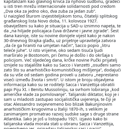
kapitalizam kao glavnog krivca za njihovo sudbinu, gradeći
u isti tren mrežu internacionale solidarnosti pod credom
„Dva oka za jedno oko, dva zuba za jedan zub“.
U naizgled šturom izvjestiteljskom tonu, čitatelji splitskog
građanskog lista Novo doba, 11. kolovoza 1927.
obaviješteni su kako je situacija u SAD-u iznimno napeta, te
da „na hiljade policajaca čuva državne i javne zgrade“. Šest
dana kasnije, iste su novine donijele vijest kako je nakon
30-dnevnog štrajka glađu, uz prijetnje upravitelja zatvora
„da će ga hraniti na umjetan način“, Sacco popio „litru
teleće juhe“. U isto vrijeme, oko sedam tisuća ljudi
marširalo je Bostonom, pri čemu je došlo i do okršaja s
policijom. Već sljedećeg dana, krčke novine Pučki prijatelj
iznijele su stajalište kako su Sacco i Vanzetti „osuđeni samo
zato što su anarhističko-komunističkog mišljenja“, dodajući
da su više od sedam godina proveli u zatvoru „neprestano
viseći između života i smrti“. U istom je broju objavljena
informacija kako su se roditelji Sacca i Vanzettija obratili
papi Piju XI. i Benitu Mussoliniju, sa svrhom lobiranja „kod
američke vlade za pomilovanje“. Talijanski diktator, koji je i
sam u mladosti zastupao socijalistička uvjerenja, te čiji je
otac Alessandro svojevremeno bio blizak Bakunjinovim
anarhističkim krugovima u Italiji 1870-ih, s velikim je
zanimanjem promatrao razvoj sudske sage s druge strane
Atlantika. Iako je još u listopadu 1921. izjavio kako bi
talijanska vlada morala stati u obranu Sacca i Vanzettija,
prvenstveno jer „pripadaju talijanskoj rasi i naciji“,