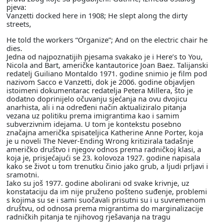
pjeva:
Vanzetti docked here in 1908; He slept along the dirty
streets,
He told the workers “Organize”; And on the electric chair he
dies.
Jedna od najpoznatijih pjesama svakako je i Here’s to You,
Nicola and Bart, američke kantautorice Joan Baez. Talijanski
redatelj Guiliano Montaldo 1971. godine snimio je film pod
nazivom Sacco e Vanzetti, dok je 2006. godine objavljen
istoimeni dokumentarac redatelja Petera Millera, što je
dodatno doprinijelo očuvanju sjećanja na ovu dvojicu
anarhista, ali i na određeni način aktualiziralo pitanja
vezana uz politiku prema imigrantima kao i samim
subverzivnim idejama. U tom je kontekstu posebno
značajna američka spisateljica Katherine Anne Porter, koja
je u noveli The Never-Ending Wrong kritizirala tadašnje
američko društvo i njegov odnos prema radničkoj klasi, a
koja je, prisjećajući se 23. kolovoza 1927. godine napisala
kako se život u tom trenutku činio jako grub, a ljudi prljavi i
sramotni.
Iako su još 1977. godine abolirani od svake krivnje, uz
konstataciju da im nije pruženo pošteno suđenje, problemi
s kojima su se i sami suočavali prisutni su i u suvremenom
društvu, od odnosa prema migrantima do marginalizacije
radničkih pitanja te njihovog rješavanja na tragu