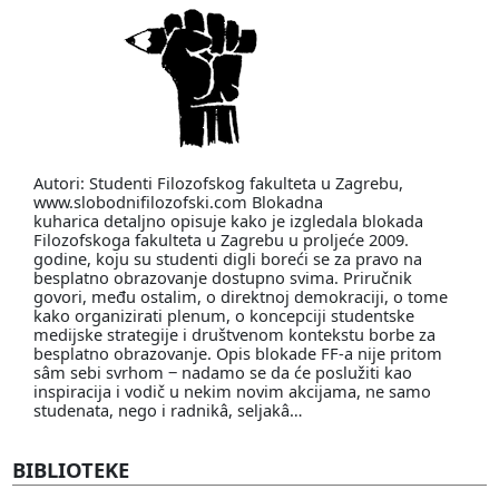
Autori: Studenti Filozofskog fakulteta u Zagrebu,
www.slobodnifilozofski.com Blokadna
kuharica detaljno opisuje kako je izgledala blokada
Filozofskoga fakulteta u Zagrebu u proljeće 2009.
godine, koju su studenti digli boreći se za pravo na
besplatno obrazovanje dostupno svima. Priručnik
govori, među ostalim, o direktnoj demokraciji, o tome
kako organizirati plenum, o koncepciji studentske
medijske strategije i društvenom kontekstu borbe za
besplatno obrazovanje. Opis blokade FF-a nije pritom
sâm sebi svrhom ‒ nadamo se da će poslužiti kao
inspiracija i vodič u nekim novim akcijama, ne samo
studenata, nego i radnikâ, seljakâ…
BIBLIOTEKE